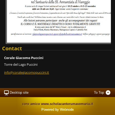
Contact
Corale Giacomo Puccini
Torre del Lago Puccini
info@cor
alegiaco
mopuccin
i.it
Desktop site
To Top
coro amico www.scholacantorumavemaria.it
Powered by
Webnode