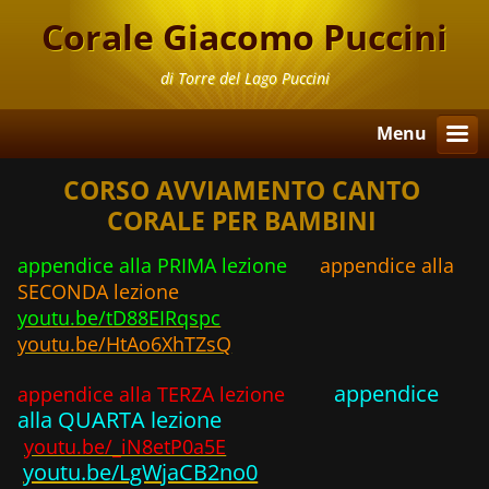
Corale Giacomo Puccini
di Torre del Lago Puccini
Menu
CORSO AVVIAMENTO CANTO
CORALE PER BAMBINI
appendice alla PRIMA lezione
appendice alla
SECONDA lezione
youtu.be/tD88EIRqspc
youtu.be/HtAo6XhTZsQ
appendice
appendice alla TERZA lezione
alla QUARTA lezione
youtu.be/_iN8etP0a5E
youtu.be/LgWjaCB2no0