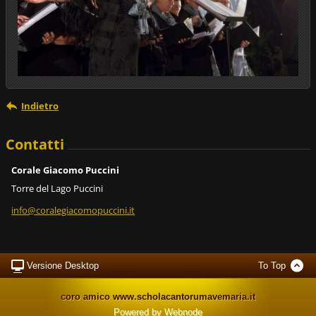
Indietro
Contatti
Corale Giacomo Puccini
Torre del Lago Puccini
info@cor
alegiaco
mopuccin
i.it
Versione Desktop
To Top
coro amico www.scholacantorumavemaria.it
Powered by
Webnode