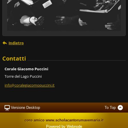
Indietro
Contatti
Corale Giacomo Puccini
Torre del Lago Puccini
info@cor
alegiaco
mopuccin
i.it
Versione Desktop
To Top
coro amico www.scholacantorumavemaria.it
Powered by
Webnode